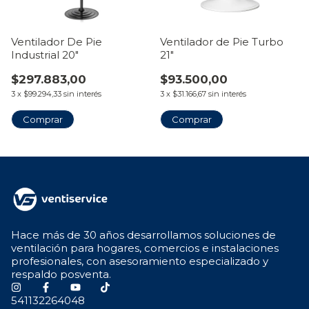
Ventilador De Pie
Ventilador de Pie Turbo
Industrial 20"
21"
$297.883,00
$93.500,00
3
x
$99.294,33
sin interés
3
x
$31.166,67
sin interés
Hace más de 30 años desarrollamos soluciones de
ventilación para hogares, comercios e instalaciones
profesionales, con asesoramiento especializado y
respaldo posventa.
541132264048