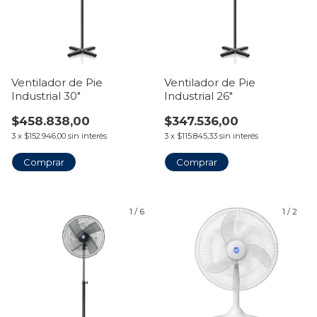
Ventilador de Pie
Ventilador de Pie
Industrial 30"
Industrial 26"
$458.838,00
$347.536,00
3
x
$152.946,00
sin interés
3
x
$115.845,33
sin interés
1
/
6
1
/
2