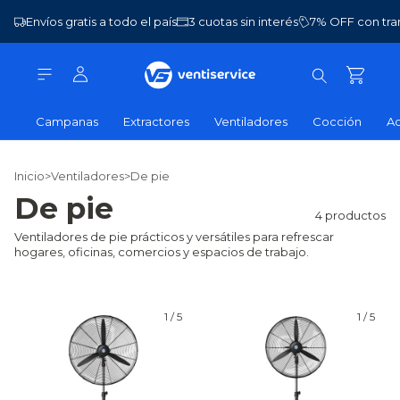
Envíos gratis a todo el país
3 cuotas sin interés
7% OFF con tra
Campanas
Extractores
Ventiladores
Cocción
Ac
Inicio
>
Ventiladores
>
De pie
De pie
4 productos
Ventiladores de pie prácticos y versátiles para refrescar
hogares, oficinas, comercios y espacios de trabajo.
1
/
5
1
/
5