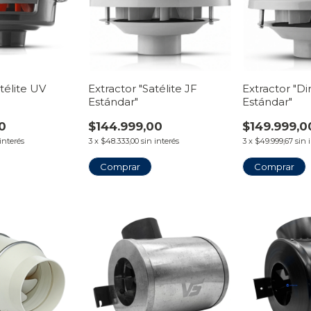
atélite UV
Extractor "Satélite JF
Extractor "Di
Estándar"
Estándar"
0
$144.999,00
$149.999,0
 interés
3
x
$48.333,00
sin interés
3
x
$49.999,67
sin 
Comprar
Comprar