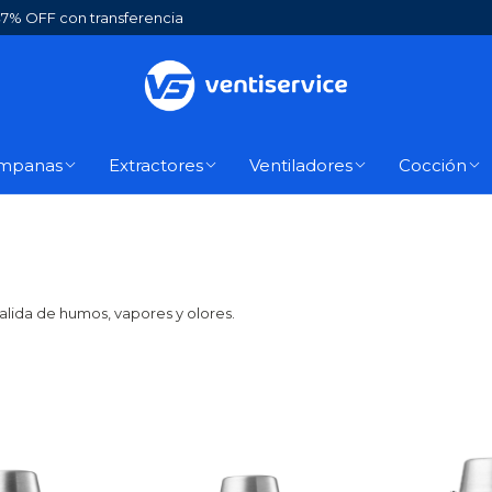
7% OFF con transferencia
mpanas
Extractores
Ventiladores
Cocción
alida de humos, vapores y olores.