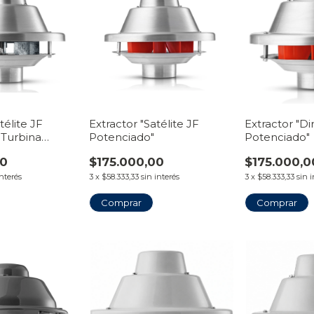
télite JF
Extractor "Satélite JF
Extractor "Di
 Turbina
Potenciado"
Potenciado"
00
$175.000,00
$175.000,0
interés
3
x
$58.333,33
sin interés
3
x
$58.333,33
sin 
Comprar
Comprar