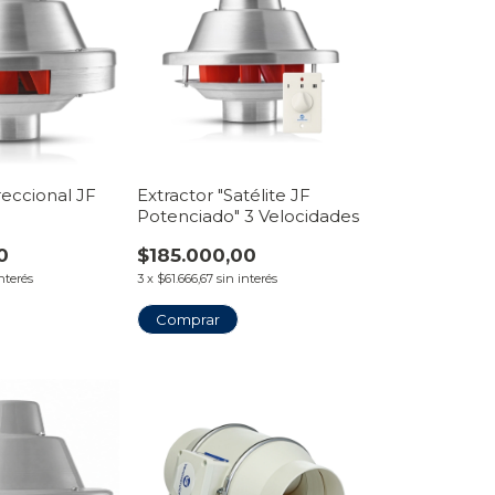
reccional JF
Extractor "Satélite JF
Potenciado" 3 Velocidades
0
$185.000,00
interés
3
x
$61.666,67
sin interés
Comprar