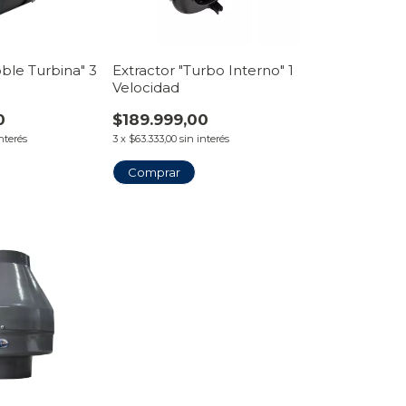
oble Turbina" 3
Extractor "Turbo Interno" 1
Velocidad
0
$189.999,00
interés
3
x
$63.333,00
sin interés
Comprar