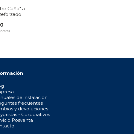
tre Caño" a
eforzado
00
interés
formación
og
presa
nuales de instalación
eguntas frecuentes
mbios y devoluciones
oristas - Corporativos
rvicio Posventa
ntacto