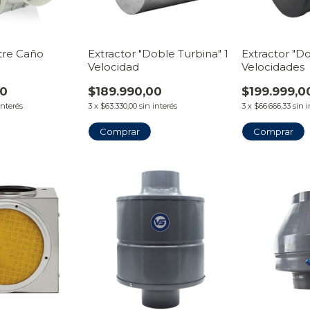
tre Caño
Extractor "Doble Turbina" 1
Extractor "D
Velocidad
Velocidades
00
$189.990,00
$199.999,0
interés
3
x
$63.330,00
sin interés
3
x
$66.666,33
sin 
Comprar
Comprar