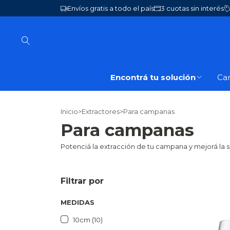
Envíos gratis a todo el país
3 cuotas sin interés
Encontrá tu solución
Ca
Inicio
>
Extractores
>
Para campanas
Para campanas
Potenciá la extracción de tu campana y mejorá la s
Filtrar por
MEDIDAS
10cm (10)