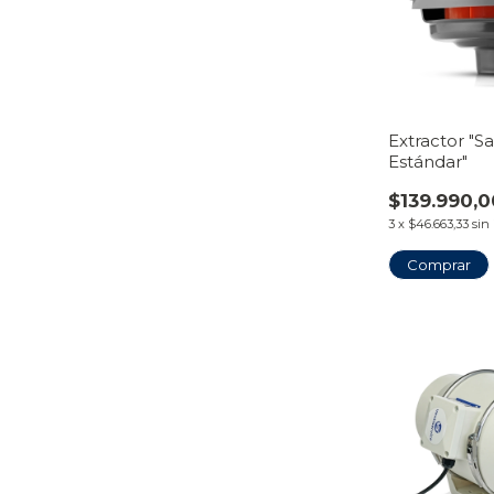
Extractor "S
Estándar"
$139.990,0
3
x
$46.663,33
sin
Comprar