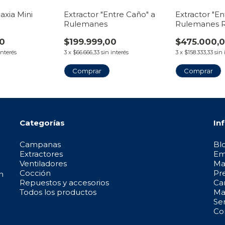
axia Mini
Extractor "Entre Caño" a
Extractor "En
Rulemanes
Rulemanes R
00
$199.999,00
$475.000,
interés
3
x
$66.666,33
sin interés
3
x
$158.333,33
sin 
Comprar
Comprar
Categorías
In
Campanas
Bl
Extractores
Em
Ventiladores
Ma
Cocción
Pr
n
Repuestos y accesorios
Ca
Todos los productos
May
Se
Co