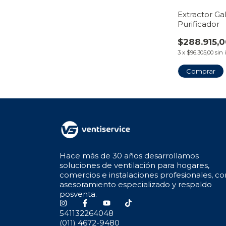
Extractor Gal
Purificador
$288.915,
3
x
$96.305,00
sin 
Hace más de 30 años desarrollamos
soluciones de ventilación para hogares,
comercios e instalaciones profesionales, co
asesoramiento especializado y respaldo
posventa.
541132264048
(011) 4672-9480