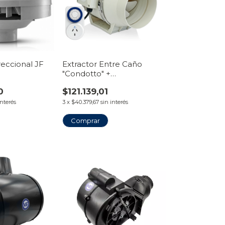
reccional JF
Extractor Entre Caño
"Condotto" +
Temporizador Timer
0
$121.139,01
interés
3
x
$40.379,67
sin interés
Comprar