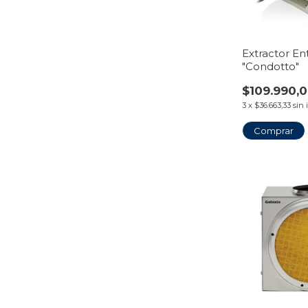
Extractor En
"Condotto"
$109.990,
3
x
$36.663,33
sin 
Comprar