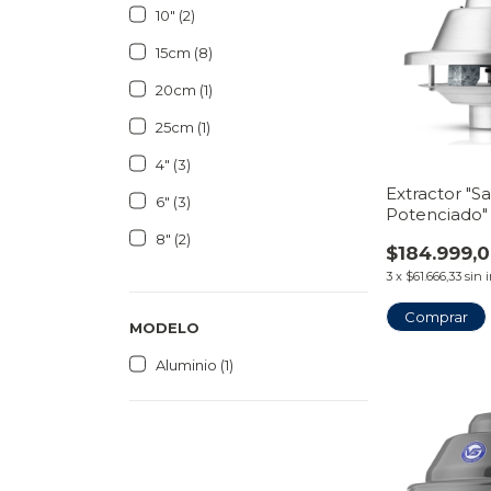
10″ (2)
15cm (8)
20cm (1)
25cm (1)
4″ (3)
Extractor "Sa
6″ (3)
Potenciado"
Metálica
8″ (2)
$184.999,
3
x
$61.666,33
sin 
Comprar
MODELO
Aluminio (1)