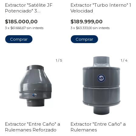
Extractor "Satélite JF
Extractor "Turbo Interno" 1
Potenciado" 3
Velocidad
Velocidades
$185.000,00
$189.999,00
3
x
$61.666,67
sin interés
3
x
$63.333,00
sin interés
Comprar
Comprar
1
/
5
1
/
4
Extractor "Entre Caño" a
Extractor "Entre Caño" a
Rulemanes Reforzado
Rulemanes