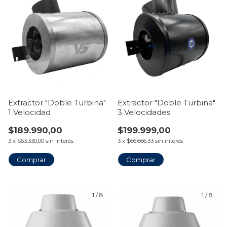
Extractor "Doble Turbina"
Extractor "Doble Turbina"
1 Velocidad
3 Velocidades
$189.990,00
$199.999,00
3
x
$63.330,00
sin interés
3
x
$66.666,33
sin interés
Comprar
Comprar
1
/
8
1
/
8