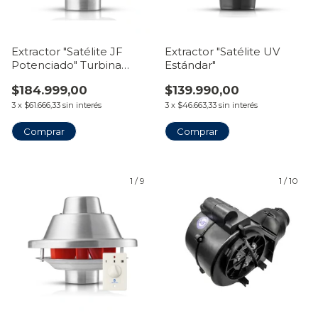
Extractor "Satélite JF
Extractor "Satélite UV
Potenciado" Turbina
Estándar"
Metálica
$184.999,00
$139.990,00
3
x
$61.666,33
sin interés
3
x
$46.663,33
sin interés
Comprar
Comprar
1
/
9
1
/
10