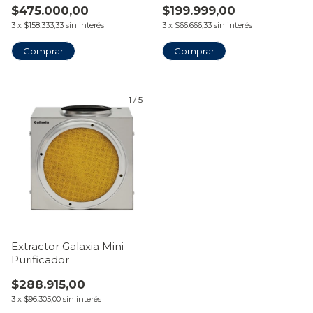
$475.000,00
$199.999,00
3
x
$158.333,33
sin interés
3
x
$66.666,33
sin interés
Comprar
Comprar
1
/
5
Extractor Galaxia Mini
Purificador
$288.915,00
3
x
$96.305,00
sin interés