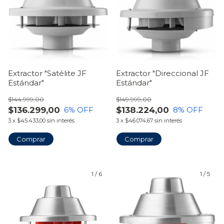
Extractor "Satélite JF
Extractor "Direccional JF
Estándar"
Estándar"
$144.999,00
$149.999,00
$136.299,00
$138.224,00
6
% OFF
8
% OFF
3
x
$45.433,00
sin interés
3
x
$46.074,67
sin interés
Comprar
Comprar
1
/
6
1
/
5