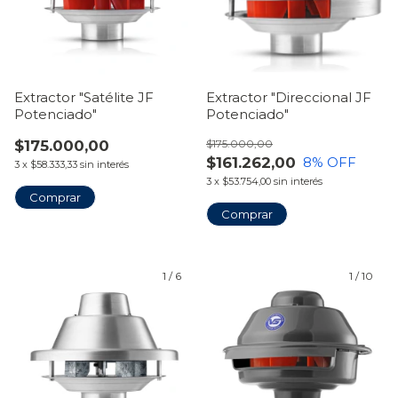
Extractor "Satélite JF
Extractor "Direccional JF
Potenciado"
Potenciado"
$175.000,00
$175.000,00
$161.262,00
8
% OFF
3
x
$58.333,33
sin interés
3
x
$53.754,00
sin interés
Comprar
Comprar
1
/
6
1
/
10