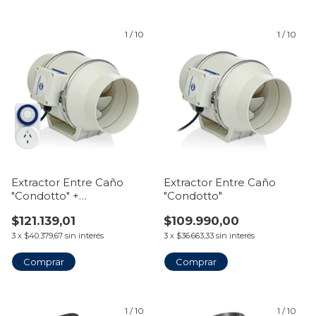
1
/
10
1
/
10
Extractor Entre Caño
Extractor Entre Caño
"Condotto" +
"Condotto"
Temporizador Timer
$121.139,01
$109.990,00
3
x
$40.379,67
sin interés
3
x
$36.663,33
sin interés
Comprar
Comprar
1
/
10
1
/
10