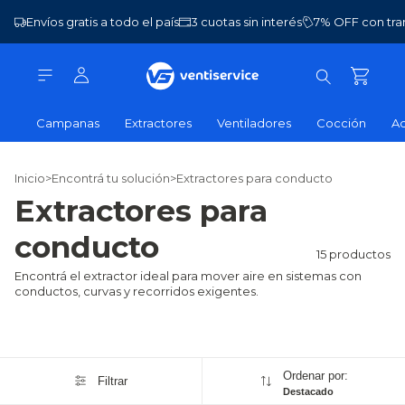
Envíos gratis a todo el país
3 cuotas sin interés
7% OFF con tra
Campanas
Extractores
Ventiladores
Cocción
Ac
Inicio
>
Encontrá tu solución
>
Extractores para conducto
Extractores para
conducto
15 productos
Encontrá el extractor ideal para mover aire en sistemas con
conductos, curvas y recorridos exigentes.
Ordenar por:
Filtrar
Destacado