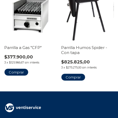
Parrilla a Gas "CFP"
Parrilla Humos Spider -
Con tapa
$377.900,00
$825.825,00
3
x
$125.966,67
sin interés
3
x
$275.275,00
sin interés
Comprar