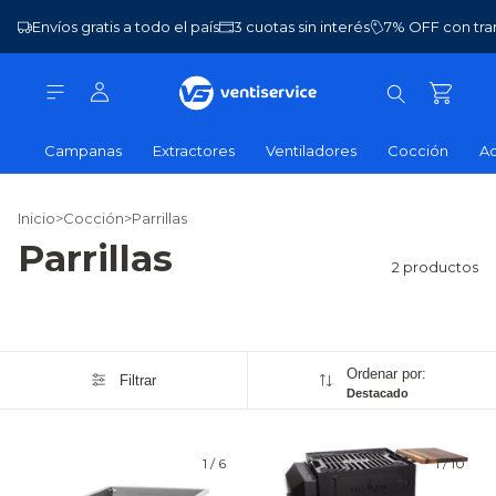
Envíos gratis a todo el país
3 cuotas sin interés
7% OFF con tra
Campanas
Extractores
Ventiladores
Cocción
Ac
Inicio
>
Cocción
>
Parrillas
Parrillas
2 productos
Ordenar por:
Filtrar
Destacado
1
/
6
1
/
10