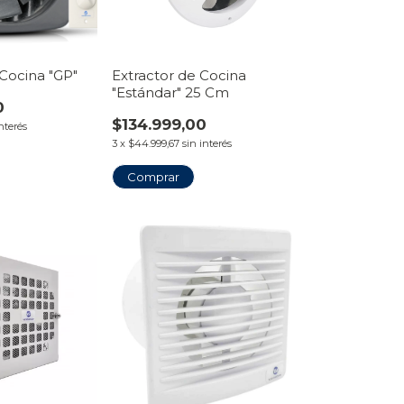
 Cocina "GP"
Extractor de Cocina
"Estándar" 25 Cm
0
$134.999,00
interés
3
x
$44.999,67
sin interés