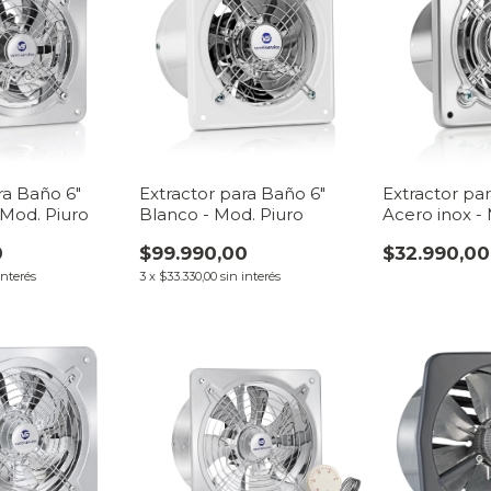
ra Baño 6"
Extractor para Baño 6"
Extractor pa
 Mod. Piuro
Blanco - Mod. Piuro
Acero inox -
0
$99.990,00
$32.990,00
interés
3
x
$33.330,00
sin interés