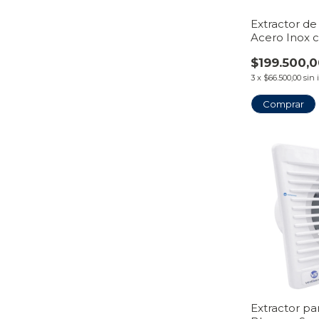
Extractor de
Acero Inox c
Lavable
$199.500,
3
x
$66.500,00
sin 
Comprar
Extractor pa