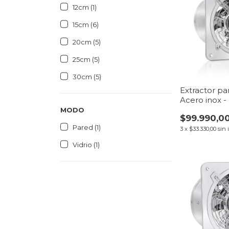
12cm (1)
15cm (6)
20cm (5)
25cm (5)
30cm (5)
Extractor pa
Acero inox -
MODO
$99.990,0
Pared (1)
3
x
$33.330,00
sin 
Vidrio (1)