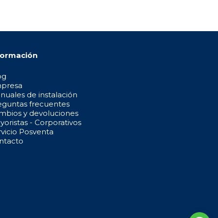
formación
og
presa
nuales de instalación
eguntas frecuentes
mbios y devoluciones
oristas - Corporativos
rvicio Posventa
ntacto