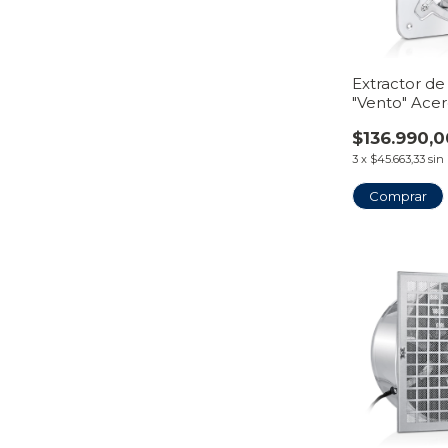
Extractor de
"Vento" Acer
$136.990,0
3
x
$45.663,33
sin
Comprar