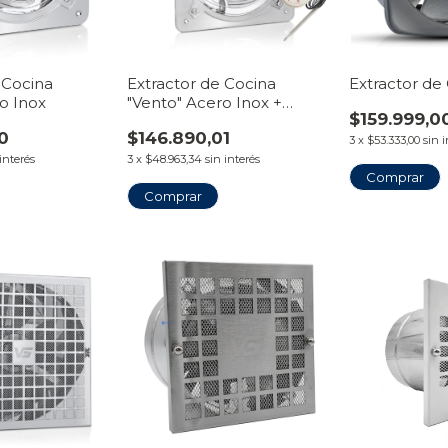
 Cocina
Extractor de Cocina
Extractor de
o Inox
"Vento" Acero Inox +
$159.999,0
Termostato 0°C a 50°C
0
$146.890,01
3
x
$53.333,00
sin 
 interés
3
x
$48.963,34
sin interés
Comprar
Comprar