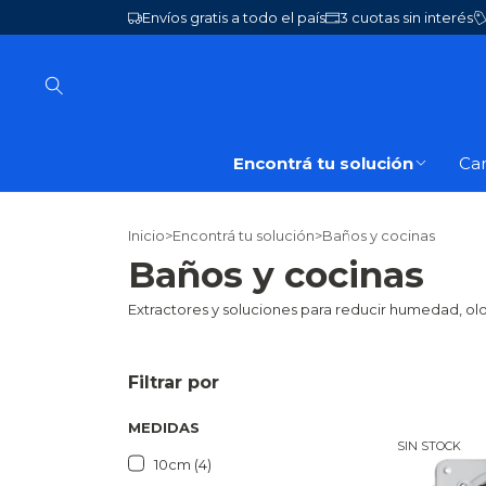
Envíos gratis a todo el país
3 cuotas sin interés
Encontrá tu solución
Ca
Inicio
>
Encontrá tu solución
>
Baños y cocinas
Baños y cocinas
Extractores y soluciones para reducir humedad, ol
Filtrar por
MEDIDAS
SIN STOCK
10cm (4)