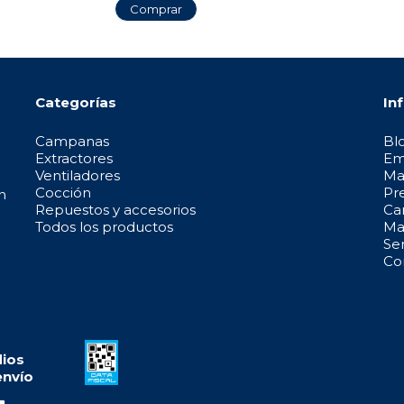
Comprar
Categorías
In
Campanas
Bl
Extractores
Em
Ventiladores
Ma
Cocción
Pr
n
Repuestos y accesorios
Ca
Todos los productos
May
Se
Co
ios
envío