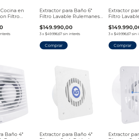
 Cocina en
Extractor para Baño 6"
Extractor pa
on Filtro
Filtro Lavable Rulemanes
Filtro Lavab
Reforzado
Reforzado B
00
$149.990,00
$149.990,0
interés
3
x
$49.996,67
sin interés
3
x
$49.996,67
sin 
Comprar
Comprar
ra Baño 4"
Extractor para Baño 4"
Extractor pa