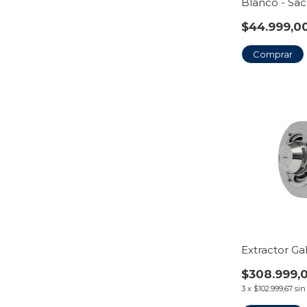
Blanco - Sa
$44.999,0
Comprar
Extractor Ga
$308.999,
3
x
$102.999,67
sin