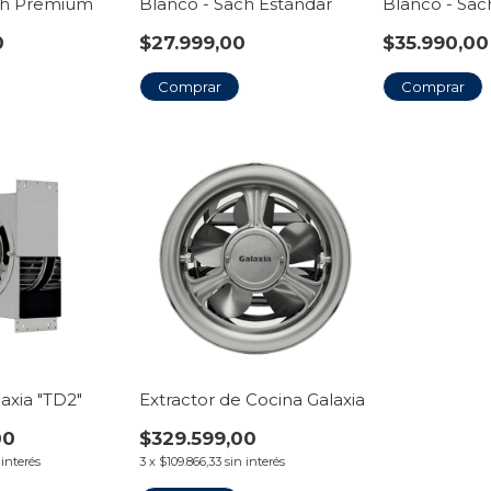
ch Premium
Blanco - Sach Estándar
Blanco - Sac
0
$27.999,00
$35.990,00
Comprar
Comprar
laxia "TD2"
Extractor de Cocina Galaxia
00
$329.599,00
 interés
3
x
$109.866,33
sin interés