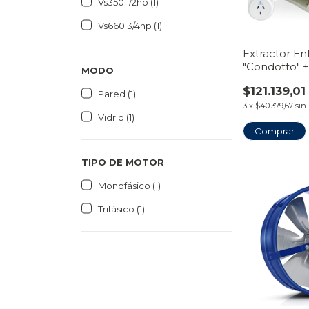
Vs350 1/2hp (1)
Vs660 3/4hp (1)
Extractor En
"Condotto" 
MODO
Temporizado
$121.139,01
Pared (1)
3
x
$40.379,67
sin
Vidrio (1)
Comprar
TIPO DE MOTOR
Monofásico (1)
Trifásico (1)