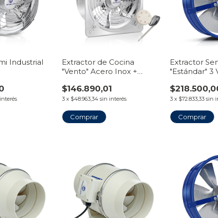
mi Industrial
Extractor de Cocina
Extractor Sem
"Vento" Acero Inox +
"Estándar" 3
Termostato 0°C a 50°C
0
$146.890,01
$218.500,0
 interés
3
x
$48.963,34
sin interés
3
x
$72.833,33
sin 
Comprar
Comprar