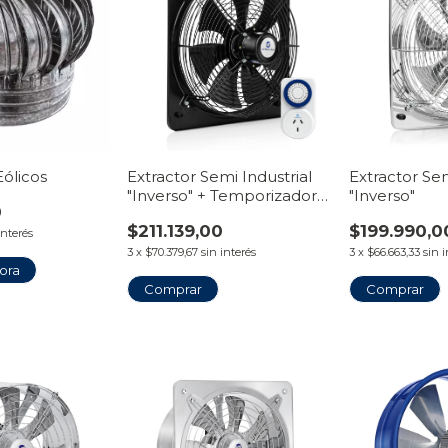
Eólicos
Extractor Semi Industrial
Extractor Sem
"Inverso" + Temporizador
"Inverso"
0
Timer
$211.139,00
$199.990,0
interés
3
x
$70.379,67
sin interés
3
x
$66.663,33
sin 
ora
Comprar
Comprar