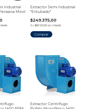
i Industrial
Extractor Semi Industrial
Persiana Móvil
"Entubado"
00
$249.375,00
interés
3
x
$83.125,00
sin interés
Comprar
ntrífugo
Extractor Centrífugo
sico 1400 RPM
Búfalo Monofásico 1400