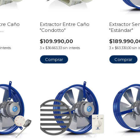
tre Caño
Extractor Entre Caño
Extractor Sem
+
"Condotto"
"Estándar"
r Timer
$109.990,00
$189.990,0
 interés
3
x
$36.663,33
sin interés
3
x
$63.330,00
sin 
Comprar
Comprar