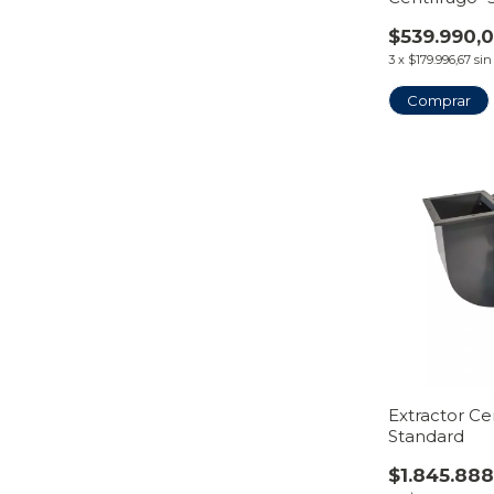
$539.990,
3
x
$179.996,67
sin
Comprar
Extractor Ce
Standard
$1.845.888