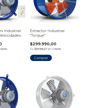
i Industrial
Extractor Industrial
 Velocidades
"Torque"
0
$299.990,00
interés
3
x
$99.996,67
sin interés
Comprar