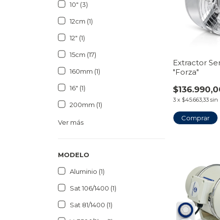
10″ (3)
12cm (1)
12″ (1)
15cm (17)
Extractor Se
"Forza"
160mm (1)
16″ (1)
$136.990,0
3
x
$45.663,33
sin
200mm (1)
Comprar
Ver más
MODELO
Aluminio (1)
Sat 106/1400 (1)
Sat 81/1400 (1)