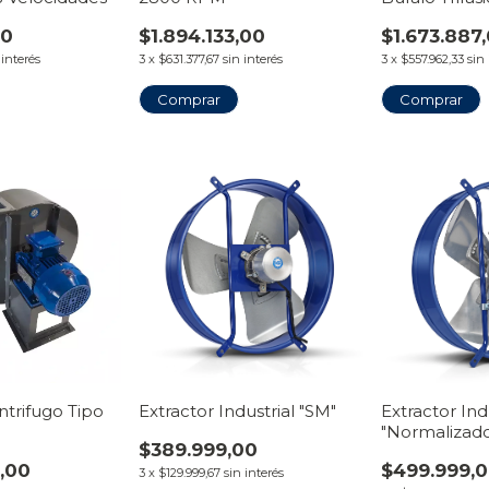
00
$1.894.133,00
$1.673.887
 interés
3
x
$631.377,67
sin interés
3
x
$557.962,33
sin
Comprar
Comprar
ntrifugo Tipo
Extractor Industrial "SM"
Extractor Ind
"Normalizad
$389.999,00
,00
$499.999,
3
x
$129.999,67
sin interés