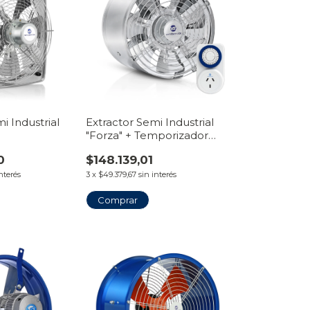
i Industrial
Extractor Semi Industrial
"Forza" + Temporizador
Timer
0
$148.139,01
interés
3
x
$49.379,67
sin interés
Comprar