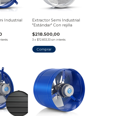
i Industrial
Extractor Semi Industrial
"Estándar" Con rejilla
0
$218.500,00
interés
3
x
$72.833,33
sin interés
Comprar