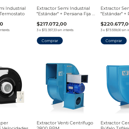
mi Industrial
Extractor Semi Industrial
Extractor Sem
 Termostato
"Estándar" + Persiana Fija +
"Estándar" + 
Llave Inversora
00
$217.072,00
$220.677,
interés
3
x
$72.357,33
sin interés
3
x
$73.559,00
sin 
Comprar
Comprar
uper
Extractor Venti Centrífugo
Extractor Ce
3 Velocidades
2800 RPM
Búfalo Trifá