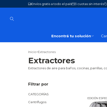
Envíos gratis a todo el país
3 cuotas sin interés
Encontrá tu solución
Ca
Inicio
>
Extractores
Extractores
Extractores de aire para baños, cocinas, parrillas,
Filtrar por
CATEGORÍAS
EDICIÓN ESPE
Centrífugos