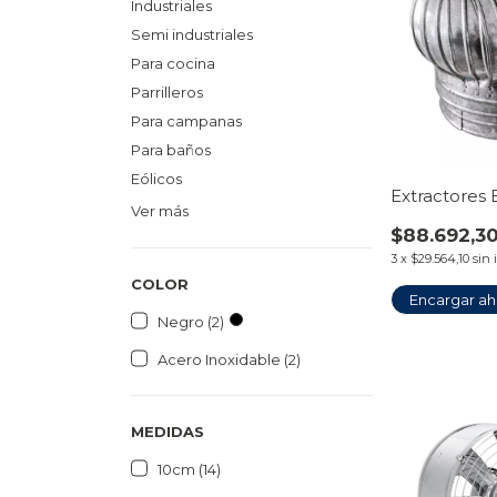
Industriales
Semi industriales
Para cocina
Parrilleros
Para campanas
Para baños
Eólicos
Extractores 
Ver más
$88.692,3
3
x
$29.564,10
sin 
COLOR
Encargar ah
Negro (2)
Acero Inoxidable (2)
MEDIDAS
10cm (14)