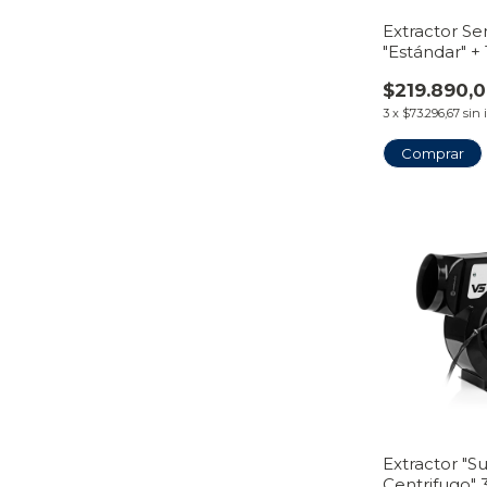
Extractor Se
"Estándar" +
$219.890,
3
x
$73.296,67
sin 
Comprar
Extractor "S
Centrifugo" 