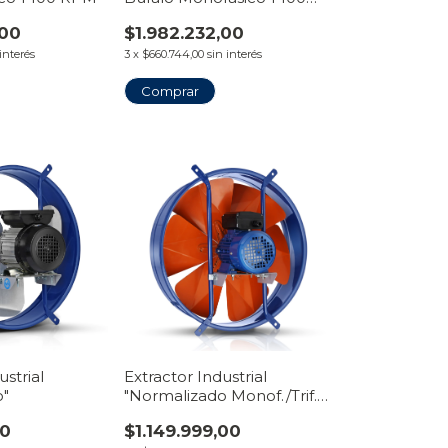
RPM
,00
$1.982.232,00
 interés
3
x
$660.744,00
sin interés
Comprar
ustrial
Extractor Industrial
o"
"Normalizado Monof./Trif."
Pala Margarita
00
$1.149.999,00